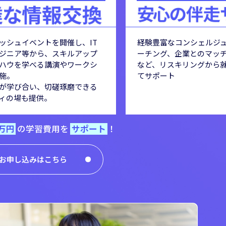
ッシュイベントを開催し、IT
経験豊富なコンシェルジ
ジニア等から、スキルアップ
ーチング、企業との
マッ
ハウを学べる講演やワークシ
など、リスキリングから
施。
てサポート
が学び合い、切磋琢磨できる
ィの場も提供。
0万円
の学習費用を
サポート
！
お申し込みはこちら