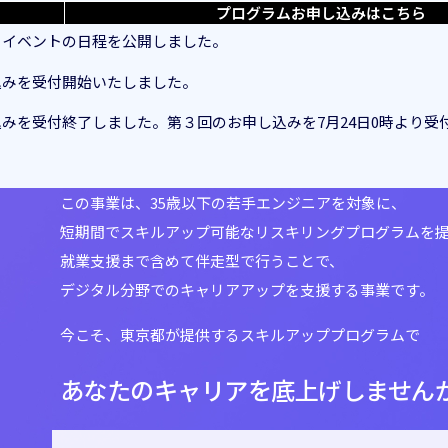
プログラム
お申し込みはこちら
ュイベントの日程を公開しました。
込みを受付開始いたしました。
みを受付終了しました。第３回のお申し込みを7月24日0時より受
この事業は、
35歳以下の若手エンジニアを対象に、
短期間でスキルアップ可能な
リスキリングプログラムを
就業支援まで含めて伴走型で行うことで、
デジタル分野でのキャリアアップを
支援する事業です。
今こそ、
東京都が提供するスキルアッププログラムで
あなたのキャリアを
底上げしません