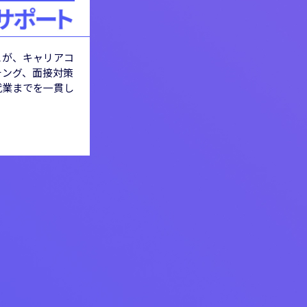
ュが、
キャリアコ
チング、面接対策
就業までを一貫し