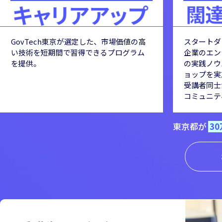
GovTech東京が選定した、市場価値の高
スタートダ
い技術を短期間で習得できるプログラム
企業のエン
を提供。
の実践ノウ
ョップを実
受講者同士
コミュニテ
東京都が
3