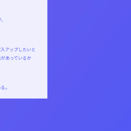
が、
。
収入アップしたいと
性があっているか
いる。